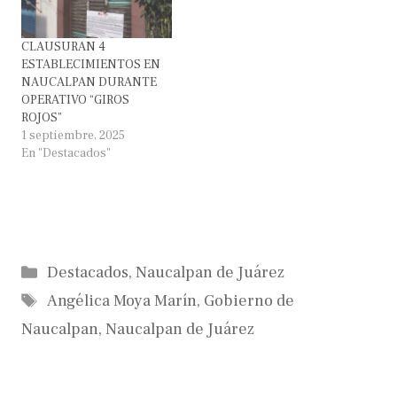
CLAUSURAN 4
ESTABLECIMIENTOS EN
NAUCALPAN DURANTE
OPERATIVO “GIROS
ROJOS”
1 septiembre, 2025
En "Destacados"
Categorías
Destacados
,
Naucalpan de Juárez
Etiquetas
Angélica Moya Marín
,
Gobierno de
Naucalpan
,
Naucalpan de Juárez