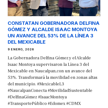
CONSTATAN GOBERNADORA DELFINA
GÓMEZ Y ALCALDE ISAAC MONTOYA
UN AVANCE DEL 53% DE LA LÍNEA 3
DEL MEXICABLE
9 ENERO, 2026
La Gobernadora Delfina Gómez y el Alcalde
Isaac Montoya supervisaron la Línea 3 del
Mexicable en Naucalpan,con un avance del
53%. Transformará la movilidad en zonas altas
del municipio. #MexicableL3
#NaucalpanConecta #MovilidadSustentable
#DelfinaGómez #IsaacMontoya
#TransportePúblico #Edomex #CDMX