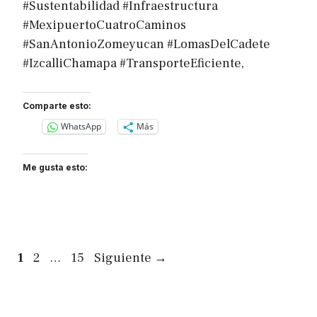
#Sustentabilidad #Infraestructura
#MexipuertoCuatroCaminos
#SanAntonioZomeyucan #LomasDelCadete
#IzcalliChamapa #TransporteEficiente,
Comparte esto:
WhatsApp
Más
Me gusta esto:
Página
Página
Página
1
2
…
15
Siguiente
→