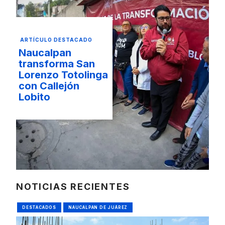
ARTÍCULO DESTACADO
Naucalpan
transforma San
Lorenzo Totolinga
con Callejón
Lobito
NOTICIAS RECIENTES
DESTACADOS
NAUCALPAN DE JUÁREZ