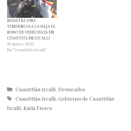
REGISTRA UNA
TENDENCIA A LA BAJA EL
ROBO DE VEHÍCULOS EN
CUAUTITLÁN IZCALLI
16 marzo, 2023
En "Cuautitlán Izcalli"
Categorías
Cuautitlán Izcalli
,
Destacados
Etiquetas
Cuautitlán Izcalli
,
Gobierno de Cuautitlán
Izcalli
,
Karla Fiesco