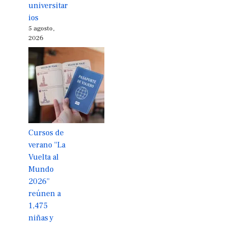
universitar
ios
5 agosto,
2026
Cursos de
verano “La
Vuelta al
Mundo
2026”
reúnen a
1,475
niñas y