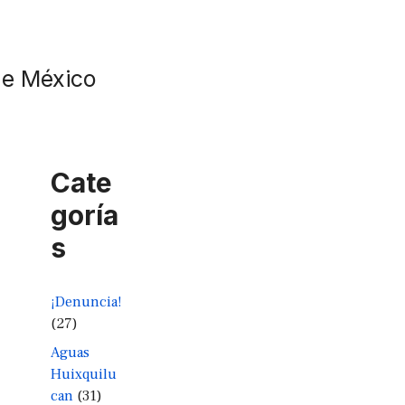
de México
Cate
goría
s
¡Denuncia!
(27)
Aguas
Huixquilu
can
(31)