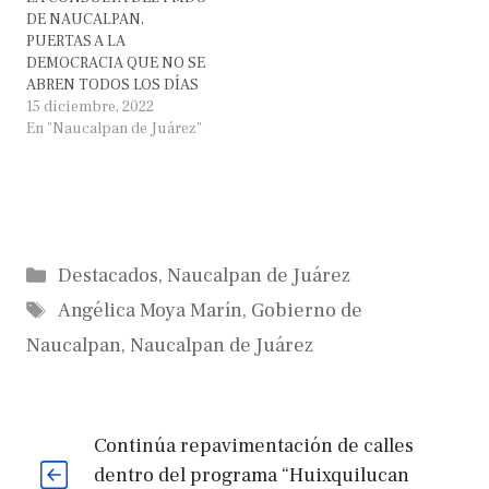
DE NAUCALPAN,
PUERTAS A LA
DEMOCRACIA QUE NO SE
ABREN TODOS LOS DÍAS
15 diciembre, 2022
En "Naucalpan de Juárez"
Categorías
Destacados
,
Naucalpan de Juárez
Etiquetas
Angélica Moya Marín
,
Gobierno de
Naucalpan
,
Naucalpan de Juárez
Continúa repavimentación de calles
dentro del programa “Huixquilucan