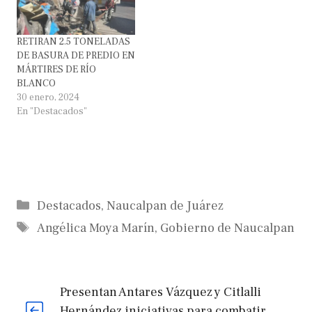
RETIRAN 2.5 TONELADAS
DE BASURA DE PREDIO EN
MÁRTIRES DE RÍO
BLANCO
30 enero, 2024
En "Destacados"
Categorías
Destacados
,
Naucalpan de Juárez
Etiquetas
Angélica Moya Marín
,
Gobierno de Naucalpan
Presentan Antares Vázquez y Citlalli
Hernández iniciativas para combatir