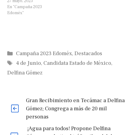
27 mayo, 2023
En "Campaña 2023
Edoméx"
Categorías
Campaña 2023 Edoméx
,
Destacados
Etiquetas
4 de Junio
,
Candidata Estado de México
,
Delfina Gómez
Gran Recibimiento en Tecámac a Delfina
Gómez; Congrega a más de 20 mil
personas
¡Agua para todos! Propone Delfina