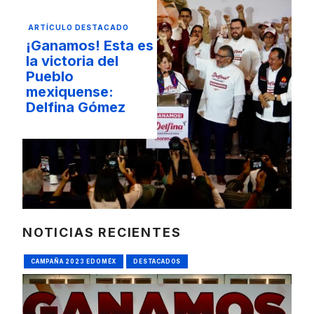
ARTÍCULO DESTACADO
¡Ganamos! Esta es
la victoria del
Pueblo
mexiquense:
Delfina Gómez
NOTICIAS RECIENTES
CAMPAÑA 2023 EDOMÉX
DESTACADOS