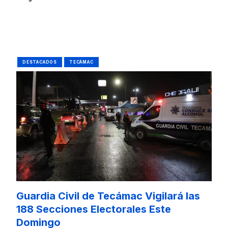
DESTACADOS
TECÁMAC
Guardia Civil de Tecámac Vigilará las
188 Secciones Electorales Este
Domingo