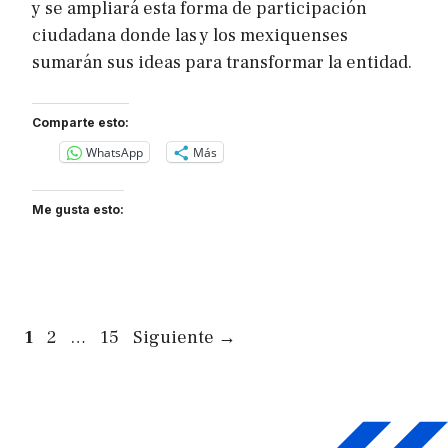
y se ampliará esta forma de participación
ciudadana donde las y los mexiquenses
sumarán sus ideas para transformar la entidad.
Comparte esto:
WhatsApp
Más
Me gusta esto:
Página
Página
Página
1
2
…
15
Siguiente
→