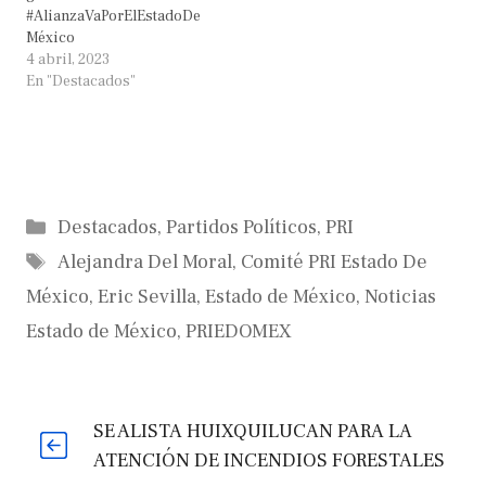
#AlianzaVaPorElEstadoDe
México
4 abril, 2023
En "Destacados"
Categorías
Destacados
,
Partidos Políticos
,
PRI
Etiquetas
Alejandra Del Moral
,
Comité PRI Estado De
México
,
Eric Sevilla
,
Estado de México
,
Noticias
Estado de México
,
PRIEDOMEX
SE ALISTA HUIXQUILUCAN PARA LA
ATENCIÓN DE INCENDIOS FORESTALES