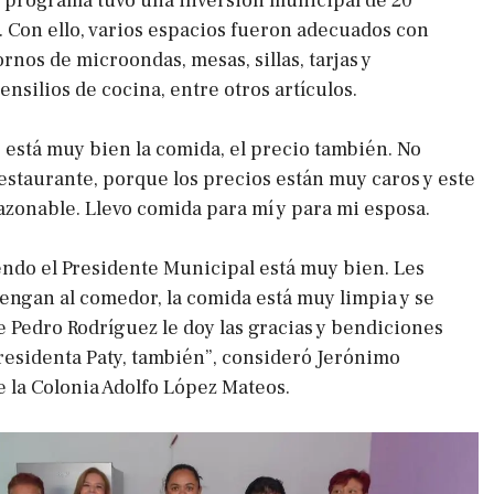
e programa tuvo una inversión municipal de 20
. Con ello, varios espacios fueron adecuados con
rnos de microondas, mesas, sillas, tarjas y
ensilios de cocina, entre otros artículos.
está muy bien la comida, el precio también. No
estaurante, porque los precios están muy caros y este
azonable. Llevo comida para mí y para mi esposa.
endo el Presidente Municipal está muy bien. Les
ngan al comedor, la comida está muy limpia y se
e Pedro Rodríguez le doy las gracias y bendiciones
presidenta Paty, también”, consideró Jerónimo
e la Colonia Adolfo López Mateos.