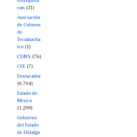
Huixquilu
can
(31)
Asociación
de Colonos
de
Tecamacha
lco
(1)
CDMX
(76)
CFE
(7)
Destacados
(6,704)
Estado de
México
(1,299)
Gobierno
del Estado
de Hidalgo