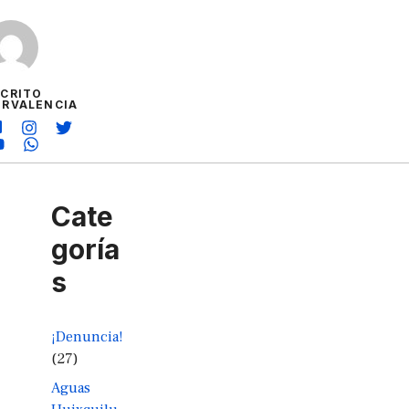
SCRITO
ORVALENCIA
Cate
goría
s
¡Denuncia!
(27)
Aguas