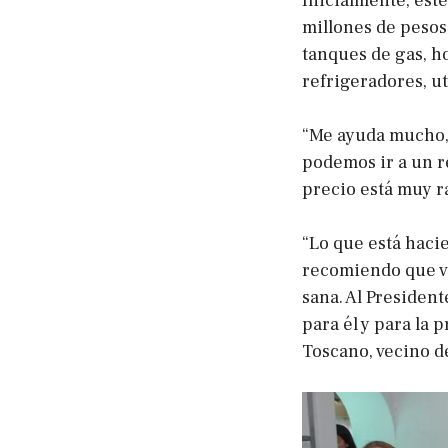
Inicialmente, est
millones de pesos
tanques de gas, ho
refrigeradores, ut
“Me ayuda mucho, 
podemos ir a un r
precio está muy r
“Lo que está haci
recomiendo que ve
sana. Al President
para él y para la 
Toscano, vecino d