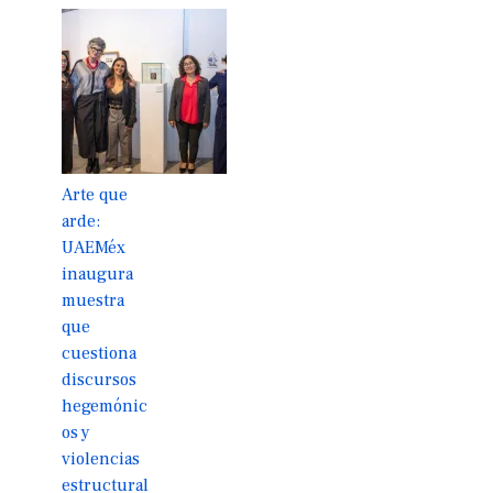
Arte que
arde:
UAEMéx
inaugura
muestra
que
cuestiona
discursos
hegemónic
os y
violencias
estructural