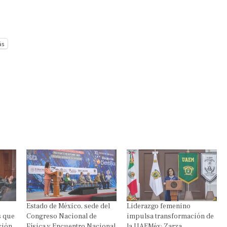
ás
Estado de México, sede del
Liderazgo femenino
 que
Congreso Nacional de
impulsa transformación de
ción
Física y Encuentro Nacional
la UAEMéx: Zarza