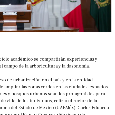
cicio académico se compartirán experiencias y
l campo de la arboricultura y la dasonomía.
so de urbanización en el país y en la entidad
e ampliar las zonas verdes en las ciudades, espacios
boles y bosques urbanos sean los protagonistas para
de vida de los individuos, refirió el rector de la
noma del Estado de México (UAEMéx), Carlos Eduardo
inaugurar el Primer Congreso Mexicano de