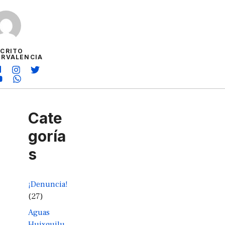
SCRITO
ORVALENCIA
Cate
goría
s
¡Denuncia!
(27)
Aguas
Huixquilu