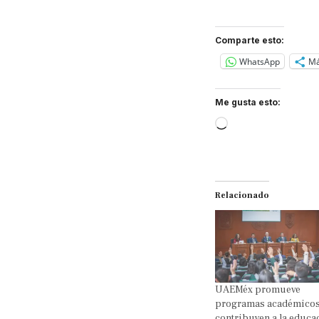
Comparte esto:
WhatsApp
M
Me gusta esto:
Loading…
Relacionado
UAEMéx promueve
programas académicos
contribuyen a la educa