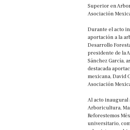
Superior en Arbor
Asociación Mexica
Durante el acto i
aportación a la ar
Desarrollo Forest
presidente de la 
Sánchez García, a
destacada aportaci
mexicana, David Ci
Asociación Mexica
Al acto inaugural
Arboricultura, Ma
Reforestemos Méxi
universitario, com