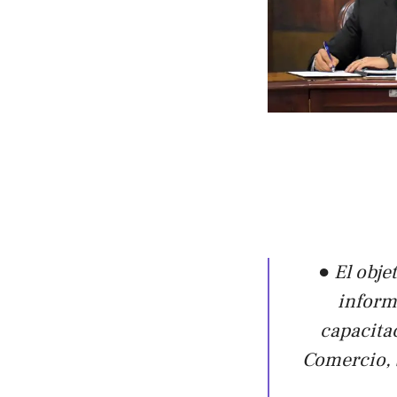
● El obje
informa
capacita
Comercio, 