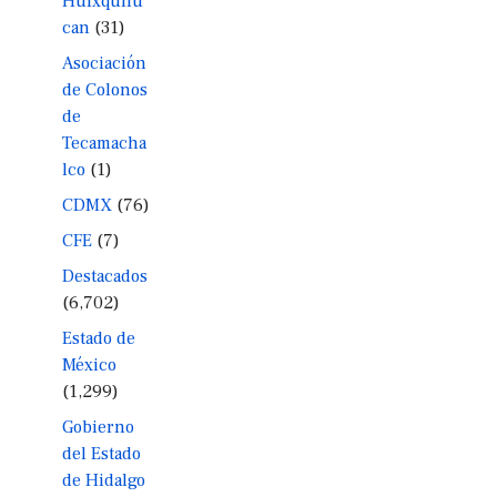
Huixquilu
can
(31)
Asociación
de Colonos
de
Tecamacha
lco
(1)
CDMX
(76)
CFE
(7)
Destacados
(6,702)
Estado de
México
(1,299)
Gobierno
del Estado
de Hidalgo