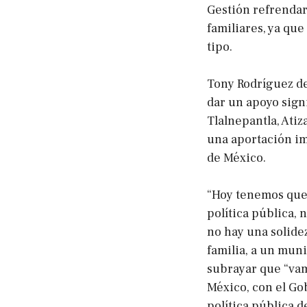
Gestión refrenda
familiares, ya que
tipo.
Tony Rodríguez de
dar un apoyo sign
Tlalnepantla, Ati
una aportación im
de México.
“Hoy tenemos que 
política pública,
no hay una solide
familia, a un muni
subrayar que “vam
México, con el Go
política pública d