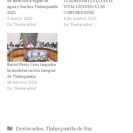
de atención a fugas de
TLALNEPANTLA LLEVA EL
agua y baches Tlalnepantla
VITAL LÍQUIDO A LAS
2025
COMUNIDADES
9 marzo, 2025
4 diciembre, 2025
En "Destacados"
En "Destacados"
Raciel Pérez Cruz impulsa
la modernicación integral
de Tlalnepantla
18 febrero, 2026
En "Destacados"
Categorías
Destacados
,
Tlalnepantla de Baz