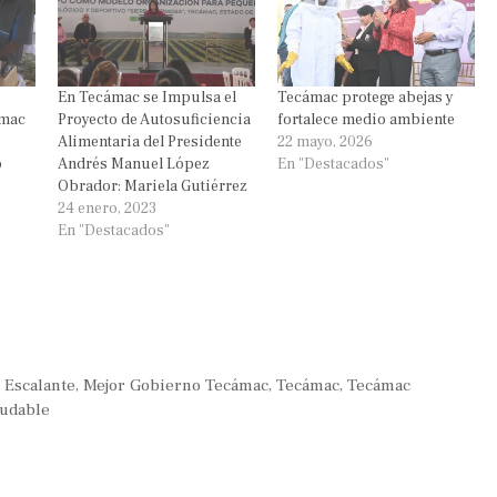
En Tecámac se Impulsa el
Tecámac protege abejas y
ámac
Proyecto de Autosuficiencia
fortalece medio ambiente
Alimentaria del Presidente
22 mayo, 2026
o
Andrés Manuel López
En "Destacados"
Obrador: Mariela Gutiérrez
24 enero, 2023
En "Destacados"
 Escalante
,
Mejor Gobierno Tecámac
,
Tecámac
,
Tecámac
ludable