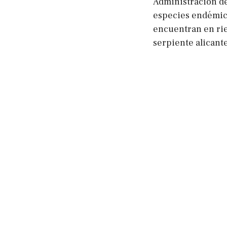
Administración de
especies endémica
encuentran en ries
serpiente alicante