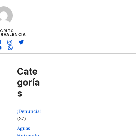
SCRITO
ORVALENCIA
Cate
goría
s
¡Denuncia!
(27)
Aguas
Huixquilu