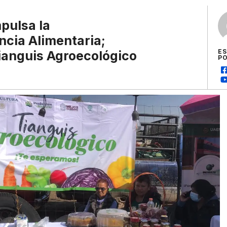
pulsa la
ncia Alimentaria;
E
Tianguis Agroecológico
P