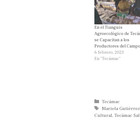
En el Tianguis
Agroecológico de Tec
se Capacitan a los
Productores del Camp
6 febrero, 2023
En "Tecámac"
Categorías
Tecámac
Etiquetas
Mariela Gutiérrez
Cultural
,
Tecámac Sa