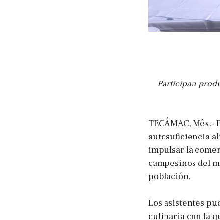
Participan prod
TECÁMAC, Méx.- Es
autosuficiencia a
impulsar la comer
campesinos del mu
población.
Los asistentes pu
culinaria con la q