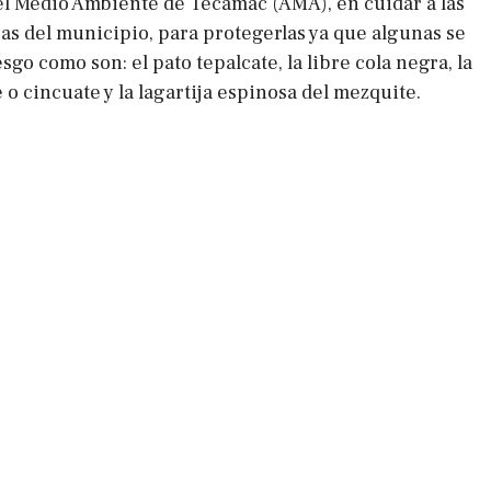
l Medio Ambiente de Tecámac (AMA), en cuidar a las
s del municipio, para protegerlas ya que algunas se
go como son: el pato tepalcate, la libre cola negra, la
 o cincuate y la lagartija espinosa del mezquite.