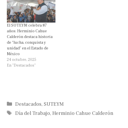
El SUTEYM celebra 87
años: Herminio Cahue
Calderón destaca historia
de “lucha, conquista y
unidad” en el Estado de
México
24 octubre, 2025
En "Destacados"
Categorías
Destacados
,
SUTEYM
Etiquetas
Día del Trabajo
,
Herminio Cahue Calderón