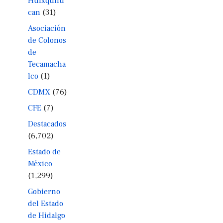
Huixquilu
can
(31)
Asociación
de Colonos
de
Tecamacha
lco
(1)
CDMX
(76)
CFE
(7)
Destacados
(6,702)
Estado de
México
(1,299)
Gobierno
del Estado
de Hidalgo