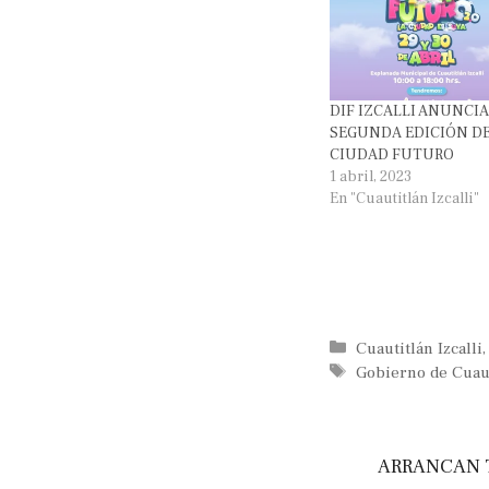
DIF IZCALLI ANUNCIA
SEGUNDA EDICIÓN D
CIUDAD FUTURO
1 abril, 2023
En "Cuautitlán Izcalli"
Categorías
Cuautitlán Izcalli
Etiquetas
Gobierno de Cuaut
ARRANCAN 