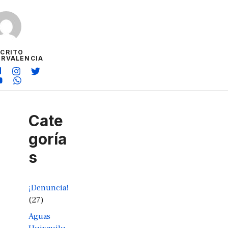
SCRITO
ORVALENCIA
Cate
goría
s
¡Denuncia!
(27)
Aguas