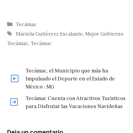
Categorías
Tecámac
Etiquetas
Mariela Gutiérrez Escalante
,
Mejor Gobierno
Tecámac
,
Tecámac
Tecámac, el Municipio que más ha
Impulsado el Deporte en el Estado de
México : MG
Tecámac Cuenta con Atractivos Turísticos
para Disfrutar las Vacaciones Navideñas
Deja un comentario