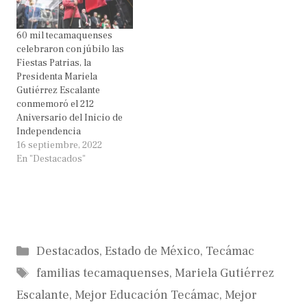
60 mil tecamaquenses
celebraron con júbilo las
Fiestas Patrias, la
Presidenta Mariela
Gutiérrez Escalante
conmemoró el 212
Aniversario del Inicio de
Independencia
16 septiembre, 2022
En "Destacados"
Categorías
Destacados
,
Estado de México
,
Tecámac
Etiquetas
familias tecamaquenses
,
Mariela Gutiérrez
Escalante
,
Mejor Educación Tecámac
,
Mejor