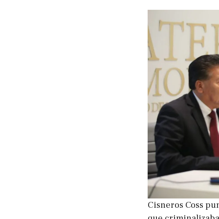
Cisneros Coss pun
que criminalizaba