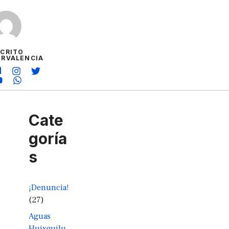
SCRITO
ORVALENCIA
Cate
goría
s
¡Denuncia!
(27)
Aguas
Huixquilu