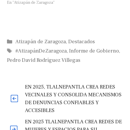
En "Atizapán de Zaragoza"
Categorías
Atizapán de Zaragoza
,
Destacados
Etiquetas
#AtizapánDeZaragoza
,
Informe de Gobierno
,
Pedro David Rodríguez Villegas
EN 2025, TLALNEPANTLA CREA REDES
VECINALES Y CONSOLIDA MECANISMOS
DE DENUNCIAS CONFIABLES Y
ACCESIBLES
EN 2025 TLALNEPANTLA CREA REDES DE
MUJERES Y ESPACIOS PARA SU