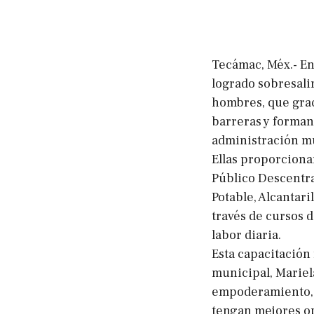
Tecámac, Méx.- En
logrado sobresali
hombres, que grac
barreras y forma
administración m
Ellas proporciona
Público Descentra
Potable, Alcantar
través de cursos 
labor diaria.
Esta capacitación 
municipal, Mariela
empoderamiento, c
tengan mejores op