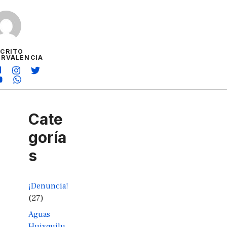
SCRITO
ORVALENCIA
Cate
goría
s
¡Denuncia!
(27)
Aguas
Huixquilu