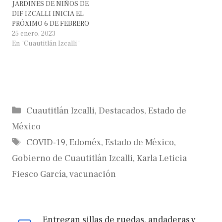
JARDINES DE NIÑOS DE
DIF IZCALLI INICIA EL
PRÓXIMO 6 DE FEBRERO
25 enero, 2023
En "Cuautitlán Izcalli"
Categorías
Cuautitlán Izcalli
,
Destacados
,
Estado de
México
Etiquetas
COVID-19
,
Edoméx
,
Estado de México
,
Gobierno de Cuautitlán Izcalli
,
Karla Leticia
Fiesco García
,
vacunación
Entregan sillas de ruedas, andaderas y