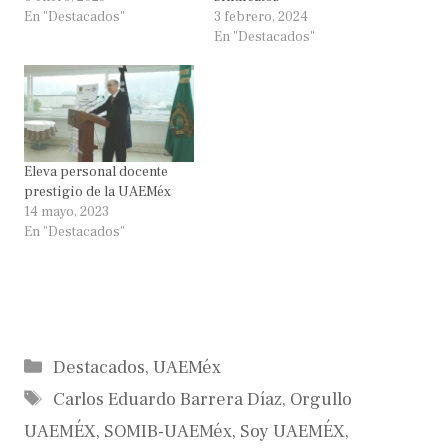
En "Destacados"
3 febrero, 2024
En "Destacados"
Eleva personal docente
prestigio de la UAEMéx
14 mayo, 2023
En "Destacados"
Categorías
Destacados
,
UAEMéx
Etiquetas
Carlos Eduardo Barrera Díaz
,
Orgullo
UAEMÉX
,
SOMIB-UAEMéx
,
Soy UAEMÉX
,