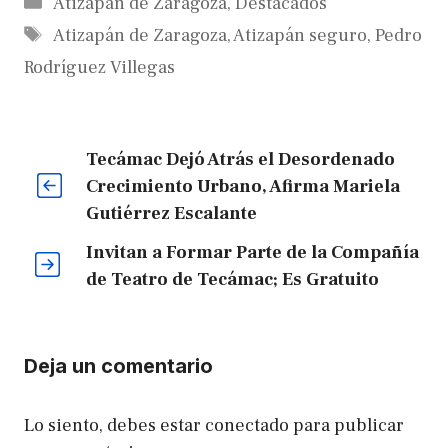
Categorías
Atizapán de Zaragoza
,
Destacados
Etiquetas
Atizapán de Zaragoza
,
Atizapán seguro
,
Pedro
Rodríguez Villegas
Tecámac Dejó Atrás el Desordenado
Crecimiento Urbano, Afirma Mariela
Gutiérrez Escalante
Invitan a Formar Parte de la Compañía
de Teatro de Tecámac; Es Gratuito
Deja un comentario
Lo siento, debes estar
conectado
para publicar