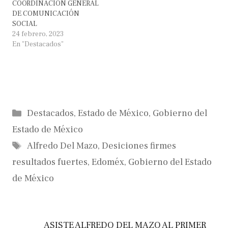
COORDINACIÓN GENERAL
DE COMUNICACIÓN
SOCIAL
24 febrero, 2023
En "Destacados"
Categorías
Destacados
,
Estado de México
,
Gobierno del
Estado de México
Etiquetas
Alfredo Del Mazo
,
Desiciones firmes
resultados fuertes
,
Edoméx
,
Gobierno del Estado
de México
ASISTE ALFREDO DEL MAZO AL PRIMER