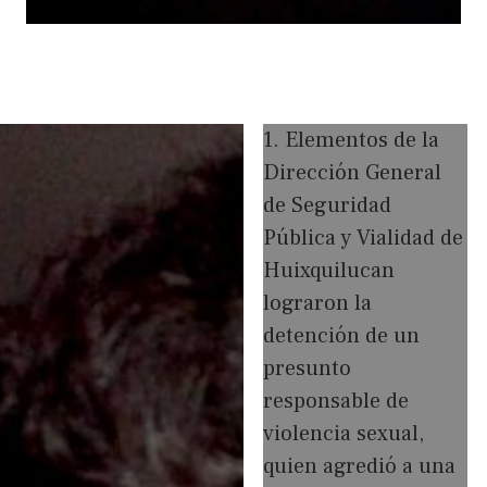
1. Elementos de la
Dirección General
de Seguridad
Pública y Vialidad de
Huixquilucan
lograron la
detención de un
presunto
responsable de
violencia sexual,
quien agredió a una