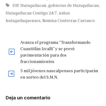
Etiquetas
DIF Huixquilucan
,
gobierno de Huixquilucan
,
Huixquilucan Contigo 24/7
,
niños
huixquiluquenses
,
Romina Contreras Carrasco
Avanza el programa “Transformando
Cuautitlán Izcalli” y se prevé
pavimentación para dos
fraccionamientos
5 mil jóvenes naucalpenses participarán
en sorteo del S.M.N.
Deja un comentario