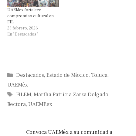
UAEMéx fortalece
compromiso cultural en
FIL
23 febrero, 2026
En "Destacados"
Categorías
Destacados
,
Estado de México
,
Toluca
,
UAEMéx
Etiquetas
FILEM
,
Martha Patricia Zarza Delgado
,
Rectora
,
UAEMEex
Convoca UAEMéx a su comunidad a