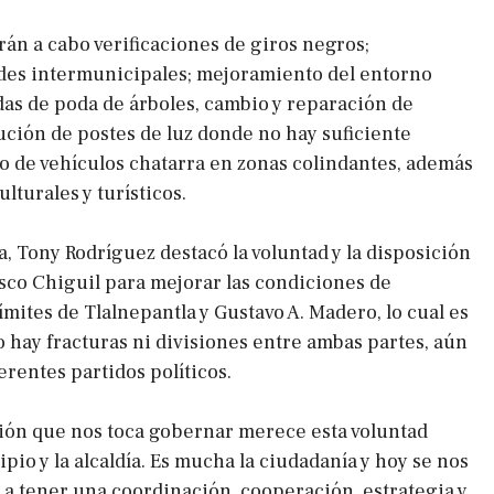
rán a cabo verificaciones de giros negros;
des intermunicipales; mejoramiento del entorno
as de poda de árboles, cambio y reparación de
ución de postes de luz donde no hay suficiente
ro de vehículos chatarra en zonas colindantes, además
lturales y turísticos.
a, Tony Rodríguez destacó la voluntad y la disposición
isco Chiguil para mejorar las condiciones de
ímites de Tlalnepantla y Gustavo A. Madero, lo cual es
 hay fracturas ni divisiones entre ambas partes, aún
rentes partidos políticos.
ión que nos toca gobernar merece esta voluntad
ipio y la alcaldía. Es mucha la ciudadanía y hoy se nos
a a tener una coordinación, cooperación, estrategia y