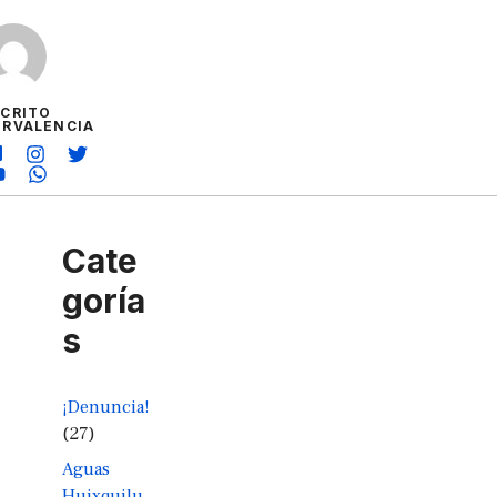
SCRITO
ORVALENCIA
Cate
goría
s
¡Denuncia!
(27)
Aguas
Huixquilu