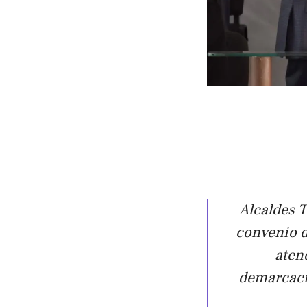
Alcaldes 
convenio d
aten
demarcacio