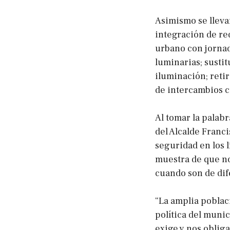
Asimismo se lleva
integración de re
urbano con jornad
luminarias; sustit
iluminación; reti
de intercambios cu
Al tomar la palabr
del Alcalde Franc
seguridad en los l
muestra de que no
cuando son de dife
“La amplia poblac
política del munic
exige y nos oblig