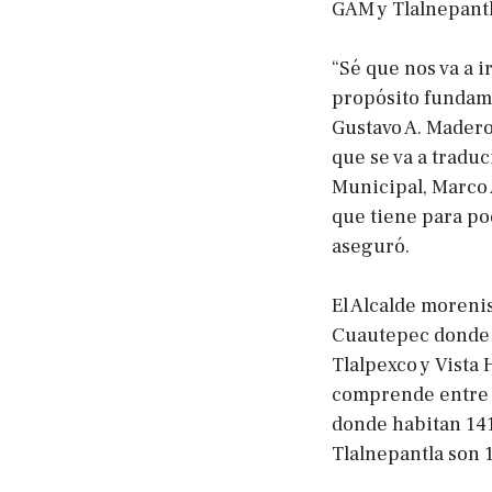
GAM y Tlalnepantl
“Sé que nos va a 
propósito fundamen
Gustavo A. Madero;
que se va a tradu
Municipal, Marco 
que tiene para po
aseguró.
El Alcalde morenis
Cuautepec donde 
Tlalpexco y Vista
comprende entre o
donde habitan 141
Tlalnepantla son 1