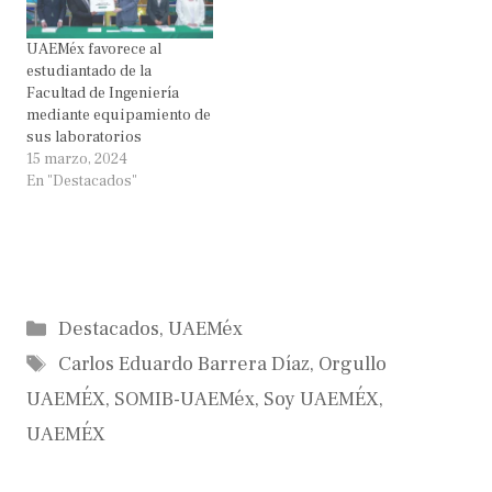
UAEMéx favorece al
estudiantado de la
Facultad de Ingeniería
mediante equipamiento de
sus laboratorios
15 marzo, 2024
En "Destacados"
Categorías
Destacados
,
UAEMéx
Etiquetas
Carlos Eduardo Barrera Díaz
,
Orgullo
UAEMÉX
,
SOMIB-UAEMéx
,
Soy UAEMÉX
,
UAEMÉX