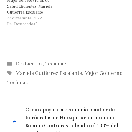
Mujer con Servicios de
Salud Eficientes: Mariela
Gutiérrez Escalante
22 diciembre, 2022
En "Destacados"
Categorías
Destacados
,
Tecámac
Etiquetas
Mariela Gutiérrez Escalante
,
Mejor Gobierno
Tecámac
Como apoyo a la economía familiar de
burócratas de Huixquilucan, anuncia
Romina Contreras subsidio el 100% del