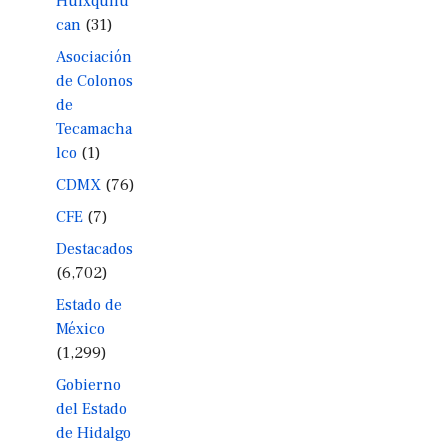
Huixquilu
can
(31)
Asociación
de Colonos
de
Tecamacha
lco
(1)
CDMX
(76)
CFE
(7)
Destacados
(6,702)
Estado de
México
(1,299)
Gobierno
del Estado
de Hidalgo