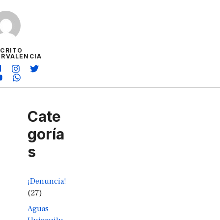
SCRITO
ORVALENCIA
Cate
goría
s
¡Denuncia!
(27)
Aguas