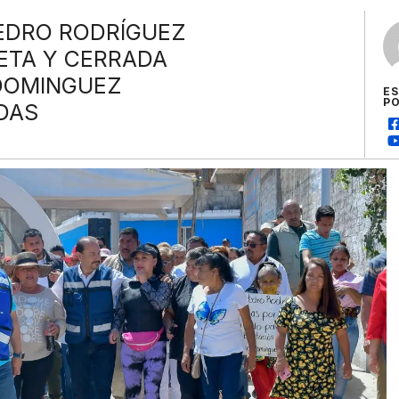
EDRO RODRÍGUEZ
ETA Y CERRADA
 DOMINGUEZ
E
P
DAS