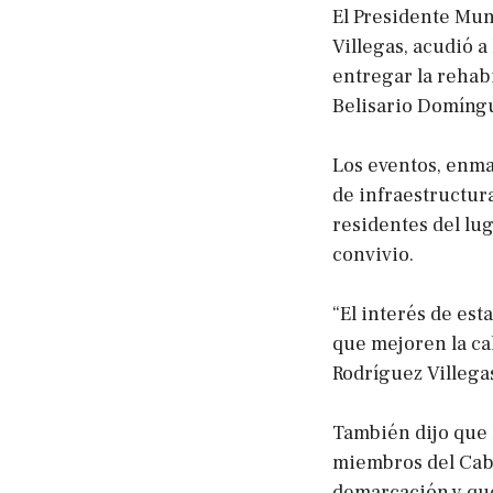
El Presidente Mun
Villegas, acudió a
entregar la rehabi
Belisario Domíngue
Los eventos, enma
de infraestructur
residentes del lu
convivio.
“El interés de est
que mejoren la cal
Rodríguez Villega
También dijo que 
miembros del Cabi
demarcación y que