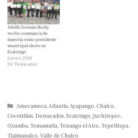
Adolfo Soriano Rocky
recibe constancia de
mayoría como presidente
municipal electo en
Ecatzingo
6 junio, 2024
En "Destacados"
Categorías
Amecameca
,
Atlautla
,
Ayapango
,
Chalco
,
Cocotitlán
,
Destacados
,
Ecatzingo
,
Juchitepec
,
Ozumba
,
Temamatla
,
Tenango el Aire
,
Tepetlixpa
,
Tlalmanalco
,
Valle de Chalco