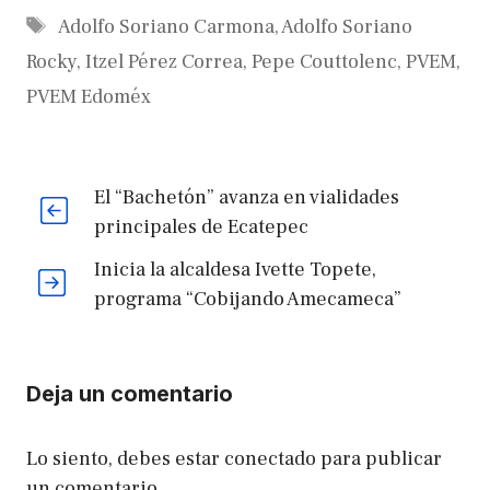
Etiquetas
Adolfo Soriano Carmona
,
Adolfo Soriano
Rocky
,
Itzel Pérez Correa
,
Pepe Couttolenc
,
PVEM
,
PVEM Edoméx
El “Bachetón” avanza en vialidades
principales de Ecatepec
Inicia la alcaldesa Ivette Topete,
programa “Cobijando Amecameca”
Deja un comentario
Lo siento, debes estar
conectado
para publicar
un comentario.