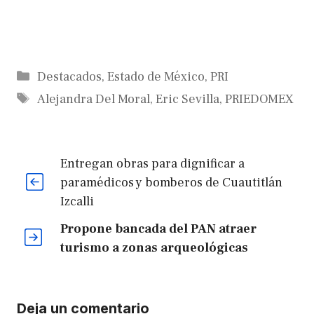
Categorías
Destacados
,
Estado de México
,
PRI
Etiquetas
Alejandra Del Moral
,
Eric Sevilla
,
PRIEDOMEX
Entregan obras para dignificar a
paramédicos y bomberos de Cuautitlán
Izcalli
Propone bancada del PAN atraer
turismo a zonas arqueológicas
Deja un comentario