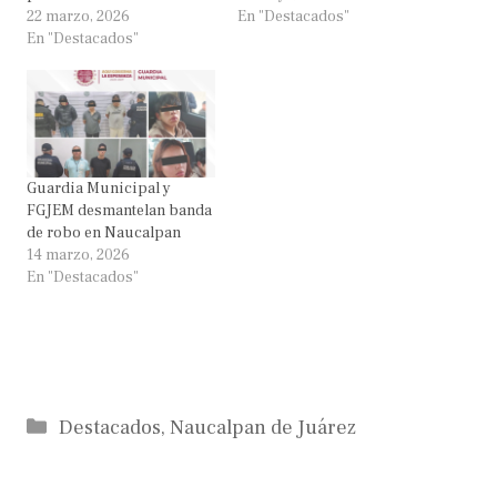
22 marzo, 2026
En "Destacados"
En "Destacados"
Guardia Municipal y
FGJEM desmantelan banda
de robo en Naucalpan
14 marzo, 2026
En "Destacados"
Categorías
Destacados
,
Naucalpan de Juárez