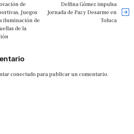
novación de
Delfina Gómez impulsa
ortivas, Juegos
Jornada de Paz y Desarme en
la iluminación de
Toluca
uellas de la
ión
entario
estar
conectado
para publicar un comentario.