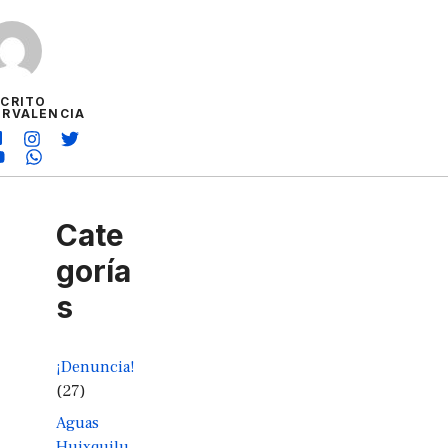
SCRITO
ORVALENCIA
Cate
goría
s
¡Denuncia!
(27)
Aguas
Huixquilu