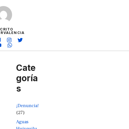
SCRITO
ORVALENCIA
Cate
goría
s
¡Denuncia!
(27)
Aguas
Huixquilu