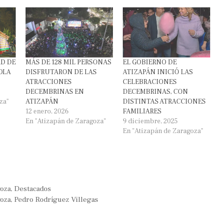
D DE
MÁS DE 128 MIL PERSONAS
EL GOBIERNO DE
OLA
DISFRUTARON DE LAS
ATIZAPÁN INICIÓ LAS
ATRACCIONES
CELEBRACIONES
DECEMBRINAS EN
DECEMBRINAS, CON
za"
ATIZAPÁN
DISTINTAS ATRACCIONES
12 enero, 2026
FAMILIARES
En "Atizapán de Zaragoza"
9 diciembre, 2025
En "Atizapán de Zaragoza"
goza
,
Destacados
goza
,
Pedro Rodríguez Villegas