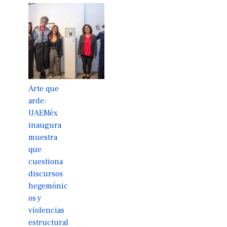
Arte que
arde:
UAEMéx
inaugura
muestra
que
cuestiona
discursos
hegemónic
os y
violencias
estructural