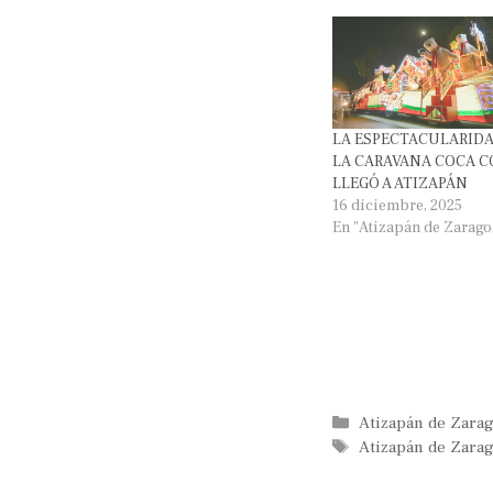
LA ESPECTACULARIDA
LA CARAVANA COCA C
LLEGÓ A ATIZAPÁN
16 diciembre, 2025
En "Atizapán de Zarago
Categorías
Atizapán de Zara
Etiquetas
Atizapán de Zara