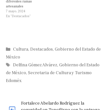
diferentes ramas
artesanales
7 mayo, 2024
En "Destacados"
Categorías
Cultura
,
Destacados
,
Gobierno del Estado de
México
Etiquetas
Delfina Gómez Alvárez
,
Gobierno del Estado
de México
,
Secretaria de Cultura y Turismo
Edoméx
Fortalece Abelardo Rodríguez la
seguridad en Tepetlixpa con la entrega