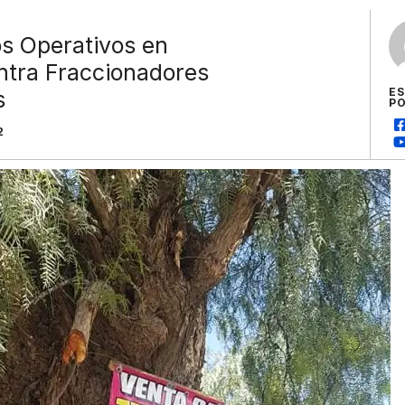
os Operativos en
tra Fraccionadores
E
s
P
2