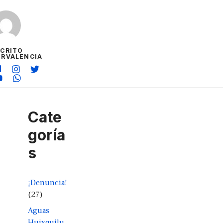
SCRITO
ORVALENCIA
Cate
goría
s
¡Denuncia!
(27)
Aguas
Huixquilu