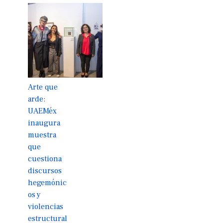
Arte que
arde:
UAEMéx
inaugura
muestra
que
cuestiona
discursos
hegemónic
os y
violencias
estructural