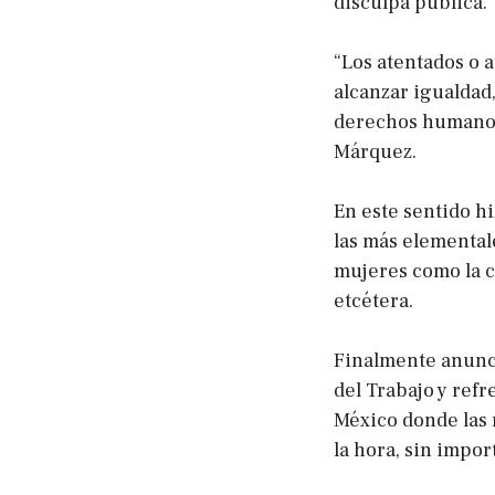
disculpa pública.
“Los atentados o 
alcanzar igualdad,
derechos humanos
Márquez.
En este sentido h
las más elemental
mujeres como la co
etcétera.
Finalmente anunci
del Trabajo y ref
México donde las n
la hora, sin impor