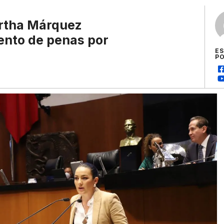
rtha Márquez
ento de penas por
E
P