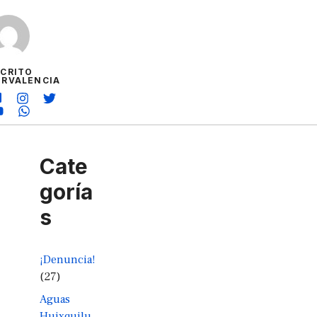
SCRITO
ORVALENCIA
Cate
goría
s
¡Denuncia!
(27)
Aguas
Huixquilu