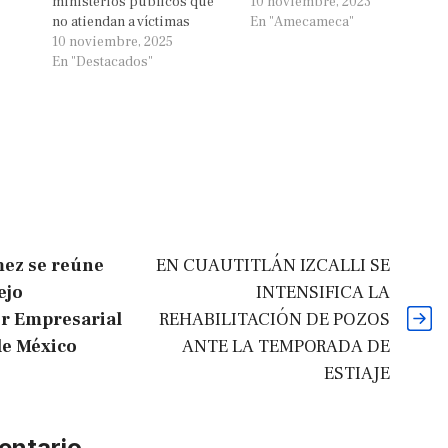
ministerios públicos que
10 noviembre, 2023
no atiendan a víctimas
En "Amecameca"
10 noviembre, 2025
En "Destacados"
mez se reúne
EN CUAUTITLÁN IZCALLI SE
ejo
INTENSIFICA LA
r Empresarial
REHABILITACIÓN DE POZOS
de México
ANTE LA TEMPORADA DE
ESTIAJE
entario