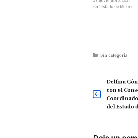
29 noviembre, 2023
En "Estado de México"
Categorías
Sin categoría
Delfina Gó
con el Cons
Coordinado
del Estado 
Deja un com