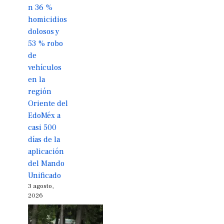
n 36 %
homicidios
dolosos y
53 % robo
de
vehículos
en la
región
Oriente del
EdoMéx a
casi 500
días de la
aplicación
del Mando
Unificado
3 agosto,
2026