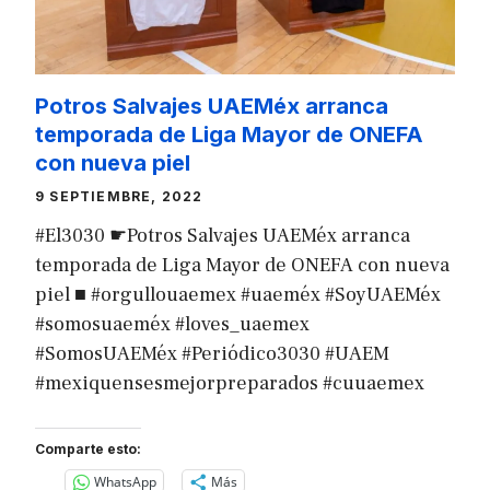
Potros Salvajes UAEMéx arranca
temporada de Liga Mayor de ONEFA
con nueva piel
9 SEPTIEMBRE, 2022
#El3030 ☛Potros Salvajes UAEMéx arranca
temporada de Liga Mayor de ONEFA con nueva
piel ■ #orgullouaemex #uaeméx #SoyUAEMéx
#somosuaeméx #loves_uaemex
#SomosUAEMéx #Periódico3030 #UAEM
#mexiquensesmejorpreparados #cuuaemex
Comparte esto:
WhatsApp
Más