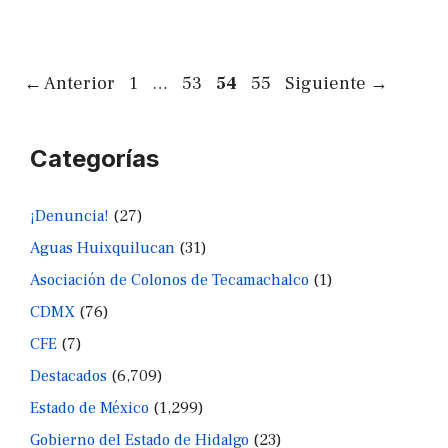
Página
Página
Página
Página
←
Anterior
1
…
53
54
55
Siguiente
→
Categorías
¡Denuncia!
(27)
Aguas Huixquilucan
(31)
Asociación de Colonos de Tecamachalco
(1)
CDMX
(76)
CFE
(7)
Destacados
(6,709)
Estado de México
(1,299)
Gobierno del Estado de Hidalgo
(23)