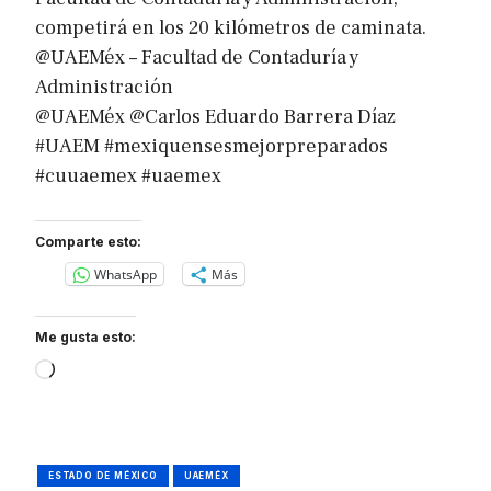
competirá en los 20 kilómetros de caminata.
@UAEMéx – Facultad de Contaduría y
Administración
@UAEMéx @Carlos Eduardo Barrera Díaz
#UAEM #mexiquensesmejorpreparados
#cuuaemex #uaemex
Comparte esto:
WhatsApp
Más
Me gusta esto:
Loading…
ESTADO DE MÉXICO
UAEMÉX