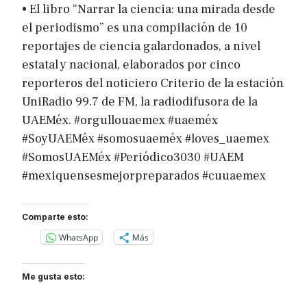
• El libro “Narrar la ciencia: una mirada desde
el periodismo” es una compilación de 10
reportajes de ciencia galardonados, a nivel
estatal y nacional, elaborados por cinco
reporteros del noticiero Criterio de la estación
UniRadio 99.7 de FM, la radiodifusora de la
UAEMéx. #orgullouaemex #uaeméx
#SoyUAEMéx #somosuaeméx #loves_uaemex
#SomosUAEMéx #Periódico3030 #UAEM
#mexiquensesmejorpreparados #cuuaemex
Comparte esto:
WhatsApp
Más
Me gusta esto: