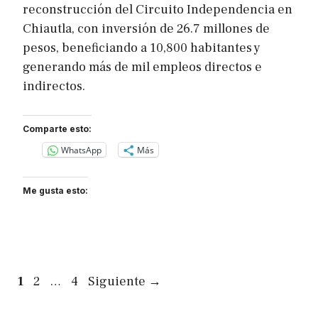
reconstrucción del Circuito Independencia en
Chiautla, con inversión de 26.7 millones de
pesos, beneficiando a 10,800 habitantes y
generando más de mil empleos directos e
indirectos.
Comparte esto:
WhatsApp
Más
Me gusta esto:
Página
Página
Página
1
2
…
4
Siguiente
→