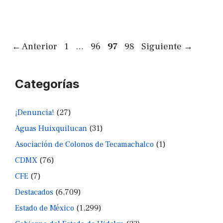
Página
Página
Página
Página
←
Anterior
1
…
96
97
98
Siguiente
→
Categorías
¡Denuncia!
(27)
Aguas Huixquilucan
(31)
Asociación de Colonos de Tecamachalco
(1)
CDMX
(76)
CFE
(7)
Destacados
(6,709)
Estado de México
(1,299)