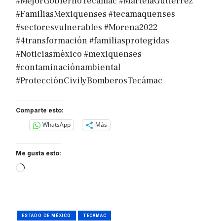
#MejorGobiernoTecámac #MarielaGutiérrez
#FamiliasMexiquenses #tecamaquenses
#sectoresvulnerables #Morena2022
#4transformación #familiasprotegidas
#Noticiasméxico #mexiquenses
#contaminaciónambiental
#ProtecciónCivilyBomberosTecámac
Comparte esto:
WhatsApp
Más
Me gusta esto:
Loading…
ESTADO DE MÉXICO
TECÁMAC