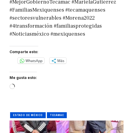
#MejorGobiernoTecámac #MarielaGutiérrez
#FamiliasMexiquenses #tecamaquenses
#sectoresvulnerables #Morena2022
#4transformación #familiasprotegidas
#Noticiasméxico #mexiquenses
Comparte esto:
WhatsApp
Más
Me gusta esto:
Loading…
ESTADO DE MÉXICO
TECÁMAC