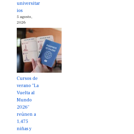
universitar
ios
5 agosto,
2026
Cursos de
verano “La
Vuelta al
Mundo
2026”
reúnen a
1,475
niñas y