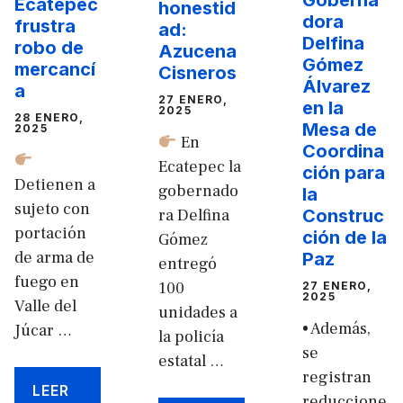
Goberna
Ecatepec
honestid
dora
frustra
ad:
Delfina
robo de
Azucena
Gómez
mercancí
Cisneros
Álvarez
a
27 ENERO,
en la
2025
28 ENERO,
Mesa de
2025
En
Coordina
Ecatepec la
ción para
Detienen a
gobernado
la
sujeto con
ra Delfina
Construc
portación
ción de la
Gómez
de arma de
Paz
entregó
fuego en
100
27 ENERO,
2025
Valle del
unidades a
• Además,
Júcar …
la policía
se
estatal …
registran
LEER
reduccione