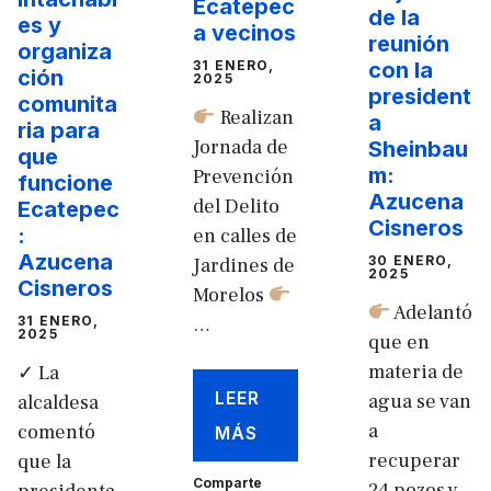
Ecatepec
de la
es y
a vecinos
reunión
organiza
31 ENERO,
con la
ción
2025
president
comunita
Realizan
a
ria para
Jornada de
Sheinbau
que
m:
Prevención
funcione
Azucena
del Delito
Ecatepec
Cisneros
:
en calles de
Azucena
30 ENERO,
Jardines de
2025
Cisneros
Morelos
Adelantó
31 ENERO,
…
2025
que en
materia de
✓ La
LEER
agua se van
alcaldesa
a
comentó
MÁS
recuperar
que la
Comparte
24 pozos y