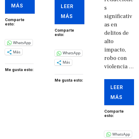
MÁS
LEER
s
significativ
MÁS
Comparte
as en
esto:
Comparte
delitos de
esto:
alto
WhatsApp
impacto,
Más
WhatsApp
robo con
Más
violencia …
Me gusta esto:
Me gusta esto:
LEER
MÁS
Comparte
esto:
WhatsApp