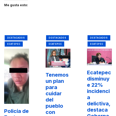
Me gusta esto:
DESTACADOS
DESTACADOS
DESTACADOS
ECATEPEC
ECATEPEC
ECATEPEC
Ecatepec
Tenemos
disminuy
un plan
e 22%
para
incidenci
cuidar
a
del
delictiva,
pueblo
destaca
Policía de
con