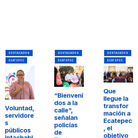
c
DESTACADOS
DESTACADOS
DESTACADOS
ECATEPEC
ECATEPEC
ECATEPEC
Que
“Bienveni
llegue la
dos a la
transfor
Voluntad,
calle”,
mación a
servidore
señalan
Ecatepec
s
policías
, el
públicos
de
objetivo
intachabl