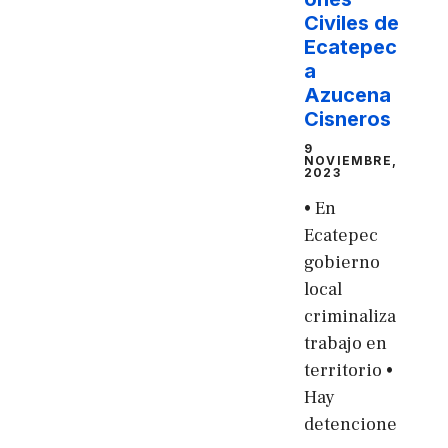
Civiles de
Ecatepec
a
Azucena
Cisneros
9
NOVIEMBRE,
2023
• En
Ecatepec
gobierno
local
criminaliza
trabajo en
territorio •
Hay
detencione