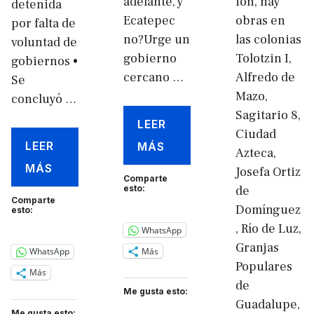
adelante, y
ión, hay
detenida
Ecatepec
obras en
por falta de
no?Urge un
las colonias
voluntad de
gobierno
Tolotzin I,
gobiernos •
cercano …
Alfredo de
Se
Mazo,
concluyó …
Sagitario 8,
LEER
Ciudad
LEER
MÁS
Azteca,
MÁS
Josefa Ortiz
Comparte
esto:
de
Comparte
Domínguez
esto:
, Río de Luz,
WhatsApp
Granjas
Más
WhatsApp
Populares
Más
de
Me gusta esto:
Guadalupe,
Me gusta esto: