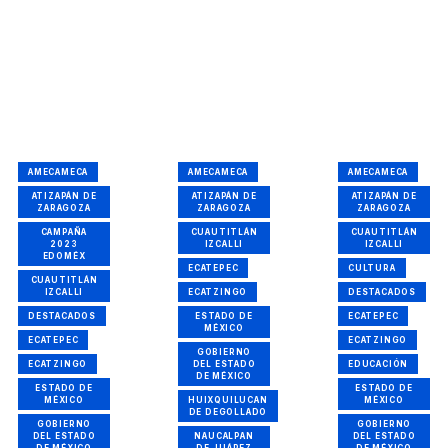
c
AMECAMECA
AMECAMECA
AMECAMECA
ATIZAPÁN DE
ATIZAPÁN DE
ATIZAPÁN DE
ZARAGOZA
ZARAGOZA
ZARAGOZA
CAMPAÑA
CUAUTITLÁN
CUAUTITLÁN
2023
IZCALLI
IZCALLI
EDOMÉX
ECATEPEC
CULTURA
CUAUTITLÁN
IZCALLI
ECATZINGO
DESTACADOS
DESTACADOS
ESTADO DE
ECATEPEC
MÉXICO
ECATEPEC
ECATZINGO
GOBIERNO
ECATZINGO
DEL ESTADO
EDUCACIÓN
DE MÉXICO
ESTADO DE
ESTADO DE
MÉXICO
HUIXQUILUCAN
MÉXICO
DE DEGOLLADO
GOBIERNO
GOBIERNO
DEL ESTADO
NAUCALPAN
DEL ESTADO