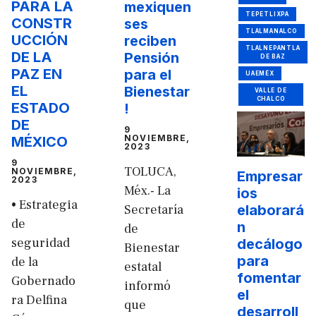
PARA LA
mexiquen
TEPETLIXPA
CONSTR
ses
TLALMANALCO
UCCIÓN
reciben
TLALNEPANTLA
DE LA
Pensión
DE BAZ
PAZ EN
para el
UAEMÉX
EL
Bienestar
VALLE DE
CHALCO
ESTADO
!
DE
9
NOVIEMBRE,
MÉXICO
2023
9
TOLUCA,
NOVIEMBRE,
Empresar
2023
Méx.- La
ios
• Estrategia
Secretaría
elaborará
de
n
de
seguridad
decálogo
Bienestar
para
de la
estatal
fomentar
Gobernado
informó
el
ra Delfina
que
desarroll