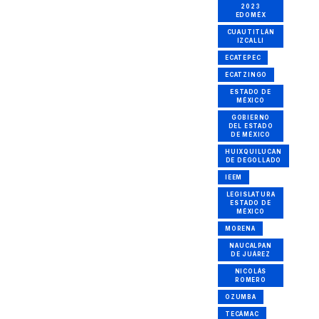
2023
EDOMÉX
CUAUTITLÁN
IZCALLI
ECATEPEC
ECATZINGO
ESTADO DE
MÉXICO
GOBIERNO
DEL ESTADO
DE MÉXICO
HUIXQUILUCAN
DE DEGOLLADO
IEEM
LEGISLATURA
ESTADO DE
MÉXICO
MORENA
NAUCALPAN
DE JUÁREZ
NICOLÁS
ROMERO
OZUMBA
TECÁMAC