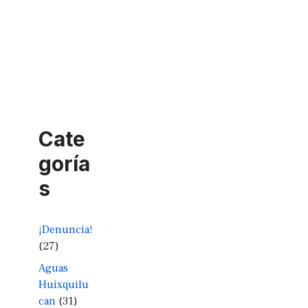
Cate
goría
s
¡Denuncia!
(27)
Aguas
Huixquilu
can
(31)