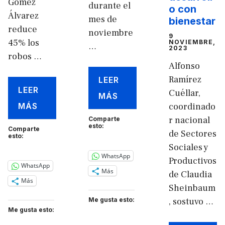
Gómez
durante el
o con
Álvarez
mes de
bienestar
reduce
noviembre
9
45% los
NOVIEMBRE,
…
2023
robos …
Alfonso
Ramírez
LEER
LEER
Cuéllar,
MÁS
MÁS
coordinado
r nacional
Comparte
esto:
Comparte
de Sectores
esto:
Sociales y
WhatsApp
Productivos
WhatsApp
Más
de Claudia
Más
Sheinbaum
Me gusta esto:
, sostuvo …
Me gusta esto: