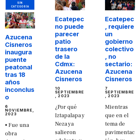
SIN
CATEGORÍA
Ecatepec
Ecatepec
no puede
, requiere
parecer
un
Azucena
patio
gobierno
Cisneros
trasero
colectivo
inaugura
de la
, no
puente
Cdmx:
sectario:
peatonal
Azucena
Azucena
tras 18
Cisneros
Cisneros
años
inconclus
10
7
SEPTIEMBRE
SEPTIEMBRE
o
, 2023
, 2023
¿Por qué
Mientras
6
NOVIEMBRE,
2023
Iztapalapa y
que en el
Neza ya
tema de
• Fue una
salieron
pavimentac
obra