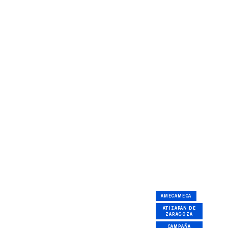
AMECAMECA
ATIZAPÁN DE
ZARAGOZA
CAMPAÑA