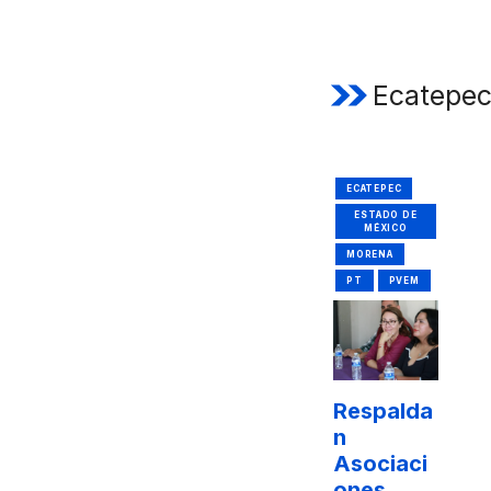
Ecatepe
ECATEPEC
ESTADO DE
MÉXICO
MORENA
PT
PVEM
Respalda
n
Asociaci
ones