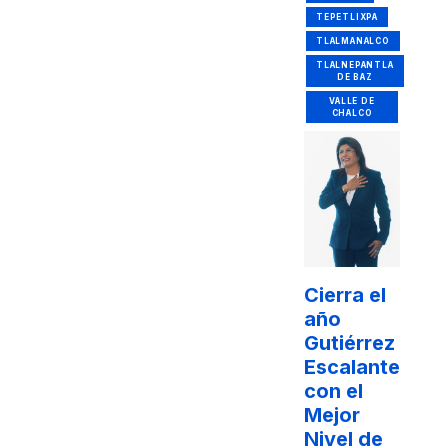
TEPETLIXPA
TLALMANALCO
TLALNEPANTLA
DE BAZ
VALLE DE
CHALCO
Cierra el
año
Gutiérrez
Escalante
con el
Mejor
Nivel de