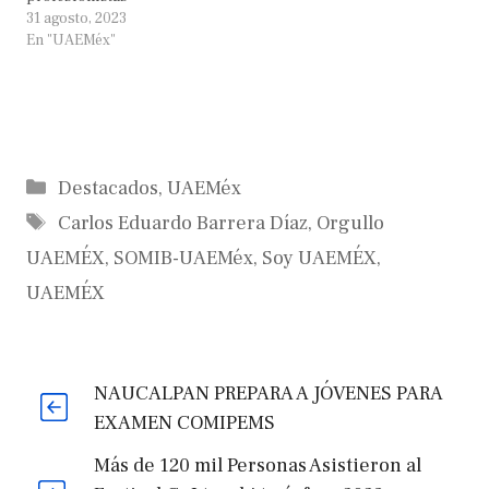
31 agosto, 2023
En "UAEMéx"
Categorías
Destacados
,
UAEMéx
Etiquetas
Carlos Eduardo Barrera Díaz
,
Orgullo
UAEMÉX
,
SOMIB-UAEMéx
,
Soy UAEMÉX
,
UAEMÉX
NAUCALPAN PREPARA A JÓVENES PARA
EXAMEN COMIPEMS
Más de 120 mil Personas Asistieron al