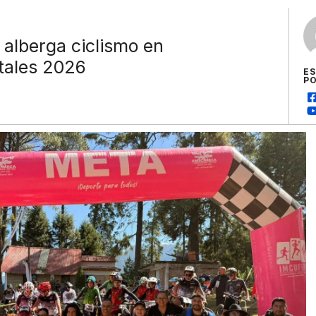
lberga ciclismo en
tales 2026
E
P