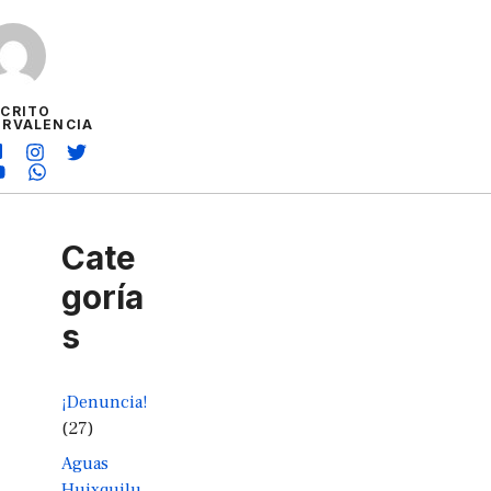
SCRITO
ORVALENCIA
Cate
goría
s
¡Denuncia!
(27)
Aguas
Huixquilu