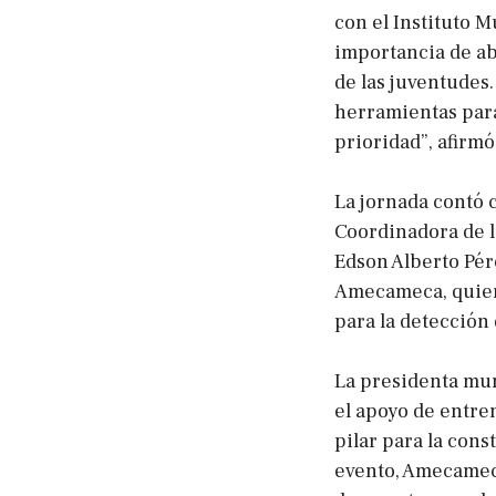
con el Instituto M
importancia de abr
de las juventudes.
herramientas para
prioridad”, afirmó
La jornada contó c
Coordinadora de l
Edson Alberto Pér
Amecameca, quiene
para la detección 
La presidenta muni
el apoyo de entren
pilar para la cons
evento, Amecamec