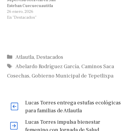
supervisa obra vial en San
Esteban Cuecuecuautitla
26 enero, 2026
En "Destacados"
Categorías
Atlautla
,
Destacados
Etiquetas
Abelardo Rodríguez García
,
Caminos Saca
Cosechas
,
Gobierno Municipal de Tepetlixpa
Lucas Torres entrega estufas ecológicas
para familias de Atlautla
Lucas Torres impulsa bienestar
femenino con Jornada de Salud