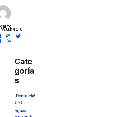
SCRITO
ORVALENCIA
Cate
goría
s
¡Denuncia!
(27)
Aguas
Huixquilu