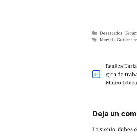
Categorías
Destacados
,
Tecá
Etiquetas
Mariela Gutiérrez
Realiza Karl
gira de trab
Mateo Ixtaca
Deja un com
Lo siento, debes 