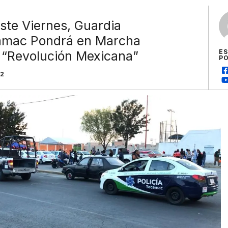
este Viernes, Guardia
cámac Pondrá en Marcha
E
o “Revolución Mexicana”
P
22