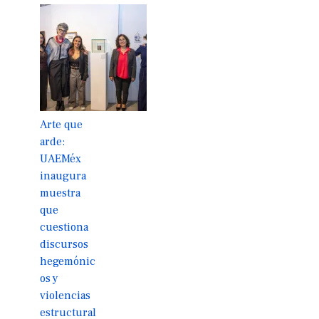
Arte que
arde:
UAEMéx
inaugura
muestra
que
cuestiona
discursos
hegemónic
os y
violencias
estructural