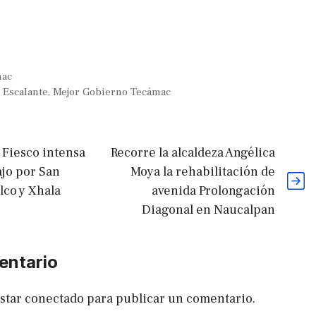
mac
 Escalante
,
Mejor Gobierno Tecámac
a Fiesco intensa
Recorre la alcaldeza Angélica
ajo por San
Moya la rehabilitación de
lco y Xhala
avenida Prolongación
Diagonal en Naucalpan
entario
estar
conectado
para publicar un comentario.