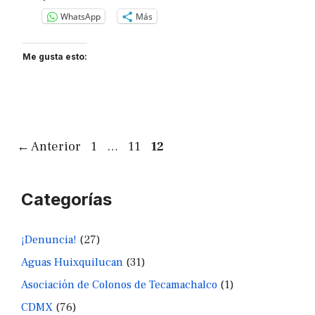
WhatsApp
Más
Me gusta esto:
Página
Página
Página
←
Anterior
1
…
11
12
Categorías
¡Denuncia!
(27)
Aguas Huixquilucan
(31)
Asociación de Colonos de Tecamachalco
(1)
CDMX
(76)